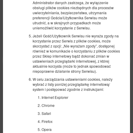
Administrator danych zastrzega, że wyłączenie
924,14 zł
obsługi plików cookies niezbędnych dla procesów
2 osoby / 1 noc
uwierzytelniania, bezpieczeństwa, utrzymania
preferencji Gościa/Użytkownika Serwisu może
utrudnić, a w skrajnych przypadkach może
Sprzątanie apartamentów 2 pokoje 200 zł
uniemożliwić korzystanie z Serwisu.
Udostępnij
Szczegóły
Dostępność
Jeżeli Gość/Użytkownik Serwisu nie wyraża zgody na
korzystanie przez Serwis z plików cookies, może
Pokaż oferty
skorzystać z opcji: „Nie wyrażam zgody”, dostępnej
również w komunikacie o korzystaniu z plików cookies
przez Sklep internetowy bądź dokonać zmian w
ustawieniach przeglądarki internetowej, z której
aktualnie korzysta (może to jednak spowodować
niepoprawne działanie strony Serwisu).
W celu zarządzania ustawieniami cookies, należy
wybrać z listy poniżej przeglądarkę internetową/
system i postępować zgodnie z instrukcjami:
Internet Explorer
Chrome
Safari
Firefox
Opera