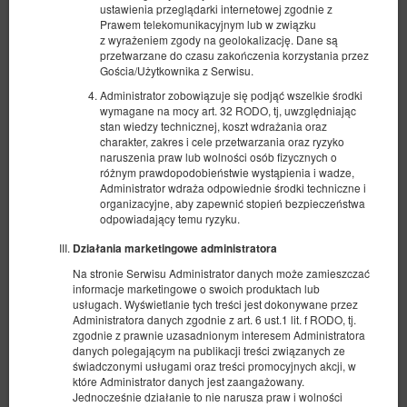
ustawienia przeglądarki internetowej zgodnie z
Prawem telekomunikacyjnym lub w związku
z wyrażeniem zgody na geolokalizację. Dane są
przetwarzane do czasu zakończenia korzystania przez
Gościa/Użytkownika z Serwisu.
Administrator zobowiązuje się podjąć wszelkie środki
wymagane na mocy art. 32 RODO, tj, uwzględniając
stan wiedzy technicznej, koszt wdrażania oraz
charakter, zakres i cele przetwarzania oraz ryzyko
naruszenia praw lub wolności osób fizycznych o
różnym prawdopodobieństwie wystąpienia i wadze,
Administrator wdraża odpowiednie środki techniczne i
Pokój na Przymorzu #2
organizacyjne, aby zapewnić stopień bezpieczeństwa
odpowiadający temu ryzyku.
Dostępna liczba: 1
2
2 osoby
pow. 8,00 m
1 sypialnia
Działania marketingowe administratora
1 sofa rozkładana (Sofa Bed)
Na stronie Serwisu Administrator danych może zamieszczać
informacje marketingowe o swoich produktach lub
378,14 zł
usługach. Wyświetlanie tych treści jest dokonywane przez
Administratora danych zgodnie z art. 6 ust.1 lit. f RODO, tj.
2 osoby / 1 noc
zgodnie z prawnie uzasadnionym interesem Administratora
danych polegającym na publikacji treści związanych ze
świadczonymi usługami oraz treści promocyjnych akcji, w
Udostępnij
Szczegóły
Dostępność
które Administrator danych jest zaangażowany.
Jednocześnie działanie to nie narusza praw i wolności
Pokaż oferty