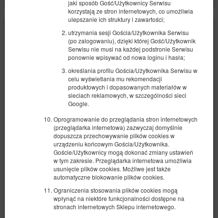
jaki sposób Gość/Użytkownicy Serwisu
korzystają ze stron internetowych, co umożliwia
ulepszanie ich struktury i zawartości;
utrzymania sesji Gościa/Użytkownika Serwisu
(po zalogowaniu), dzięki której Gość/Użytkownik
Serwisu nie musi na każdej podstronie Serwisu
ponownie wpisywać od nowa loginu i hasła;
określania profilu Gościa/Użytkownika Serwisu w
celu wyświetlania mu rekomendacji
produktowych i dopasowanych materiałów w
sieciach reklamowych, w szczególności sieci
Google.
Oprogramowanie do przeglądania stron internetowych
(przeglądarka internetowa) zazwyczaj domyślnie
dopuszcza przechowywanie plików cookies w
urządzeniu końcowym Gościa/Użytkownika.
Goście/Użytkownicy mogą dokonać zmiany ustawień
w tym zakresie. Przeglądarka internetowa umożliwia
usunięcie plików cookies. Możliwe jest także
Apartament Stylowy Spichrzowa
automatyczne blokowanie plików cookies.
Dostępna liczba: 1
Ograniczenia stosowania plików cookies mogą
2
6 osób
pow. 70,00 m
2 sypialnie
wpłynąć na niektóre funkcjonalności dostępne na
stronach internetowych Sklepu internetowego.
1 łóżko podwójne (Double), 1 duże łóżko podwójne (Queen), 1 sofa
rozkładana (Sofa Bed)