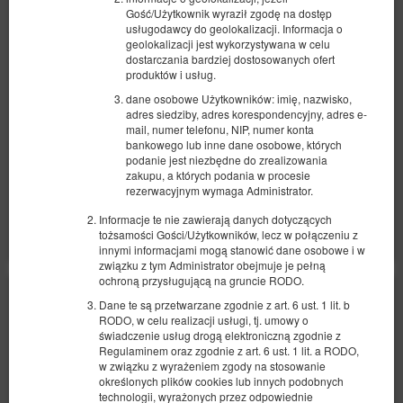
1 sofa rozkładana (Sofa Bed)
Gość/Użytkownik wyraził zgodę na dostęp
usługodawcy do geolokalizacji. Informacja o
329,54 zł
geolokalizacji jest wykorzystywana w celu
dostarczania bardziej dostosowanych ofert
2 osoby / 1 noc
produktów i usług.
dane osobowe Użytkowników: imię, nazwisko,
Sprzątanie pokoju 140 zł
adres siedziby, adres korespondencyjny, adres e-
100 PLN - wcześniejsza wprowadzka (early check-in) poza
mail, numer telefonu, NIP, numer konta
standardowymi godzinami
bankowego lub inne dane osobowe, których
100 PLN - późniejsza wyprowadzka (late check-out) poza
podanie jest niezbędne do zrealizowania
standardowymi godzinami
zakupu, a których podania w procesie
Udostępnij
Szczegóły
Dostępność
rezerwacyjnym wymaga Administrator.
Pokaż oferty
Informacje te nie zawierają danych dotyczących
tożsamości Gości/Użytkowników, lecz w połączeniu z
innymi informacjami mogą stanowić dane osobowe i w
związku z tym Administrator obejmuje je pełną
ochroną przysługującą na gruncie RODO.
Dane te są przetwarzane zgodnie z art. 6 ust. 1 lit. b
RODO, w celu realizacji usługi, tj. umowy o
świadczenie usług drogą elektroniczną zgodnie z
Regulaminem oraz zgodnie z art. 6 ust. 1 lit. a RODO,
w związku z wyrażeniem zgody na stosowanie
określonych plików cookies lub innych podobnych
technologii, wyrażonych przez odpowiednie