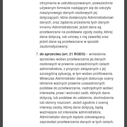
otrzymania w ustrukturyzowanym, powszechnie
używanym formacie nadającym się do odczytu
maszynowego danych osobowych jej
dotyczących, które dostarczyła Administratorowi
danych, oraz żądania przesłania tych danych
innemu Administratorowi, jeżeli dane są
przetwarzane na podstawie zgody osoby, której
dane dotyczą, lub umowy z nią zawartej oraz
jeżeli dane są przetwarzane w sposób
zautomatyzowany;
– wniesienia
do sprzeciwu (art. 21 RODO)
sprzeciwu wobec przetwarzania jej danych
osobowych w prawnie uzasadnionych celach
administratora, z przyczyn związanych z jej
szczególną sytuacją, w tym wobec profilowania.
Wówczas Administrator danych dokonuje oceny
istnienia ważnych prawnie uzasadnionych
podstaw do przetwarzania, nadrzędnych wobec
Apartament Lumen Jasień Gdańsk
interesów, praw i wolności osób, których dane
dotyczą, lub podstaw do ustalenia, dochodzenia
Dostępna liczba: 1
lub obrony roszczeń. Jeżeli zgodnie z oceną
2
4 osoby
pow. 39,36 m
1 sypialnia
interesy osoby, której dane dotyczą, będą
ważniejsze od interesów administratora,
1 duże łóżko podwójne (Queen), 1 sofa rozkładana (Sofa Bed)
Administrator danych będzie zobowiązany
zaprzestać przetwarzania danych w tych celach;
734,60 zł