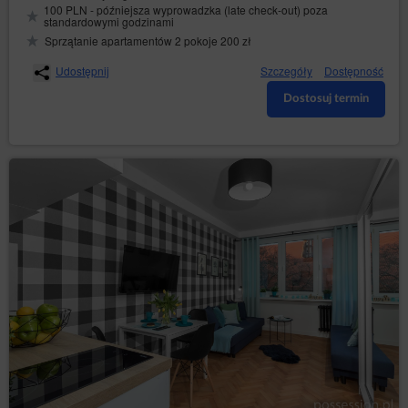
100 PLN - późniejsza wyprowadzka (late check-out) poza
będzie na podany przez siebie adres email informację
standardowymi godzinami
(Newsletter) Serwisu, a także inne informacje
Sprzątanie apartamentów 2 pokoje 200 zł
handlowe wysyłane przez Sprzedawcę.
Gość/Użytkownik może w dowolnym momencie
Udostępnij
Szczegóły
Dostępność
zrezygnować z otrzymywania Newslettera
Dostosuj termin
samodzielnie, poprzez odznaczenie stosownego pola
na stronie swojego Konta lub udając się na
formularz
,
kliknięcie stosownego linku znajdującego się w treści
każdego Newslettera lub za pośrednictwem Biura
Obsługi Klienta.
Konto
Gość/Użytkownik nie może umieszczać w Serwisie ani
dostarczać do Usługodawcy treści, w tym opinii i
innych danych o charakterze bezprawnym.
Gość/Użytkownik uzyskuje dostęp do Konta po
dokonaniu rejestracji.
W ramach rejestracji Go/Użytkownik podaje typ konta
lub płeć, imię, nazwisko, nazwę firmy, NIP, dane do
wystawienia dokumentu sprzedaży, adres e-mail oraz
wybiera hasło. Gość/Użytkownik zapewnia, że dane
podane przez niego/nią w formularzu rejestracyjnym,
są zgodne z prawdą. Rejestracja wymaga dokładnego
zapoznania się z Regulaminem oraz zaznaczenia na