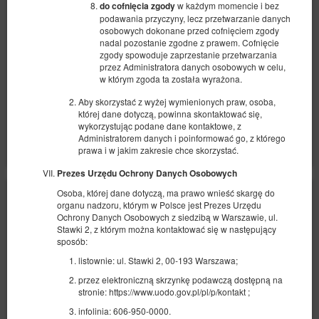
w każdym momencie i bez
do cofnięcia zgody
2 osoby / 1 noc
podawania przyczyny, lecz przetwarzanie danych
osobowych dokonane przed cofnięciem zgody
100 PLN - wcześniejsza wprowadzka (early check-in) poza
nadal pozostanie zgodne z prawem. Cofnięcie
standardowymi godzinami
zgody spowoduje zaprzestanie przetwarzania
100 PLN - późniejsza wyprowadzka (late check-out) poza
przez Administratora danych osobowych w celu,
standardowymi godzinami
w którym zgoda ta została wyrażona.
Sprzątanie apartamentów 2 pokoje 200 zł
Aby skorzystać z wyżej wymienionych praw, osoba,
Udostępnij
Szczegóły
Dostępność
której dane dotyczą, powinna skontaktować się,
wykorzystując podane dane kontaktowe, z
Pokaż oferty
Administratorem danych i poinformować go, z którego
prawa i w jakim zakresie chce skorzystać.
Prezes Urzędu Ochrony Danych Osobowych
Osoba, której dane dotyczą, ma prawo wnieść skargę do
organu nadzoru, którym w Polsce jest Prezes Urzędu
Ochrony Danych Osobowych z siedzibą w Warszawie, ul.
Stawki 2, z którym można kontaktować się w następujący
sposób:
listownie: ul. Stawki 2, 00-193 Warszawa;
przez elektroniczną skrzynkę podawczą dostępną na
stronie: https://www.uodo.gov.pl/pl/p/kontakt ;
infolinia: 606-950-0000.