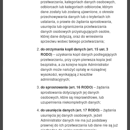
przetwarzania, kategoriach danych osobowych,
1 łóżko podwójne (Double)
odbiorcach lub kategoriach odbiorców, którym
dane zostały lub zostaną ujawnione, o okresie
942,74 zł
przechowywania danych lub o kryteriach ich
2 osoby / 1 noc
ustalania, o prawie do żądania sprostowania,
usunięcia lub ograniczenia przetwarzania
danych osobowych przysługujących osobie,
Sprzątanie apartamentu 170 zł
której dane dotyczą, oraz do wniesienia
sprzeciwu wobec takiego przetwarzania;
Udostępnij
Szczegóły
Dostępność
do otrzymania kopii danych (art. 15 ust. 3
Pokaż oferty
– uzyskania kopii danych podlegających
RODO)
przetwarzaniu, przy czym pierwsza kopia jest
bezpłatna, a za kolejne kopie Administrator
danych może nałożyć opłatę w rozsądnej
wysokości, wynikającą z kosztów
administracyjnych;
– żądania
do sprostowania (art. 16 RODO)
sprostowania dotyczących jej danych
osobowych, które są nieprawidłowe, lub
uzupełnienia niekompletnych danych;
– żądania
do usunięcia danych (art. 17 RODO)
usunięcia jej danych osobowych, jeżeli
Administrator danych nie ma już podstawy
prawnej do ich przetwarzania lub dane nie są już
niezbędne do celów przetwarzania;