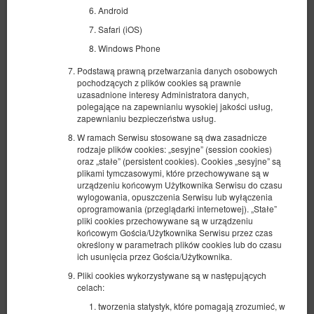
Android
Safari (iOS)
Windows Phone
Kameralny apartament nad morzem
Podstawą prawną przetwarzania danych osobowych
Possession
pochodzących z plików cookies są prawnie
Dostępna liczba: 1
uzasadnione interesy Administratora danych,
polegające na zapewnianiu wysokiej jakości usług,
2
4 osoby
pow. 33,00 m
1 sypialnia
zapewnianiu bezpieczeństwa usług.
1 łóżko podwójne (Double), 1 sofa rozkładana (Sofa Bed)
W ramach Serwisu stosowane są dwa zasadnicze
rodzaje plików cookies: „sesyjne” (session cookies)
1 069,94 zł
oraz „stałe” (persistent cookies). Cookies „sesyjne” są
plikami tymczasowymi, które przechowywane są w
2 osoby / 1 noc
urządzeniu końcowym Użytkownika Serwisu do czasu
wylogowania, opuszczenia Serwisu lub wyłączenia
100 PLN - wcześniejsza wprowadzka (early check-in) poza
oprogramowania (przeglądarki internetowej). „Stałe”
standardowymi godzinami
pliki cookies przechowywane są w urządzeniu
100 PLN - późniejsza wyprowadzka (late check-out) poza
końcowym Gościa/Użytkownika Serwisu przez czas
standardowymi godzinami
określony w parametrach plików cookies lub do czasu
Sprzątanie apartamentów 2 pokoje 200 zł
ich usunięcia przez Gościa/Użytkownika.
Udostępnij
Szczegóły
Dostępność
Pliki cookies wykorzystywane są w następujących
celach:
Pokaż oferty
tworzenia statystyk, które pomagają zrozumieć, w