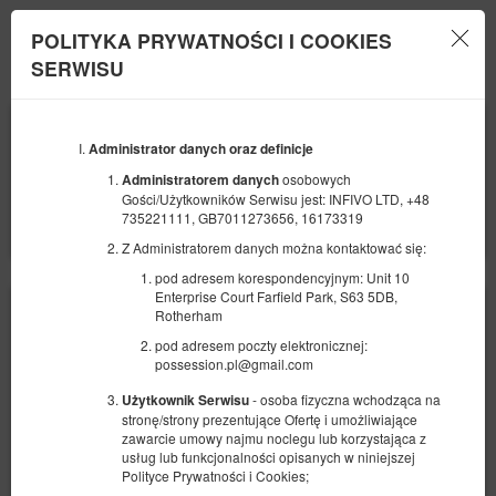
POLITYKA PRYWATNOŚCI I COOKIES
Menu
SERWISU
POCZĄTEK
KONIEC
09
10
SIERPNIA
Administrator danych oraz definicje
SIERPNIA
2026
2026
osobowych
Administratorem danych
Gości/Użytkowników Serwisu jest: INFIVO LTD, +48
LICZBA OSÓB
735221111, GB7011273656, 16173319
2
FILTRY
Z Administratorem danych można kontaktować się:
pod adresem korespondencyjnym: Unit 10
Enterprise Court Farfield Park, S63 5DB,
Rotherham
pod adresem poczty elektronicznej:
possession.pl@gmail.com
- osoba fizyczna wchodząca na
Użytkownik Serwisu
stronę/strony prezentujące Ofertę i umożliwiające
zawarcie umowy najmu noclegu lub korzystająca z
usług lub funkcjonalności opisanych w niniejszej
Polityce Prywatności i Cookies;