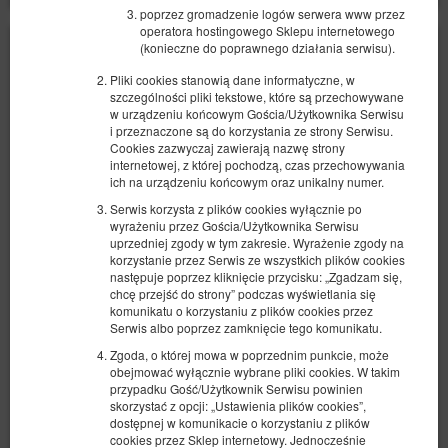
poprzez gromadzenie logów serwera www przez
operatora hostingowego Sklepu internetowego
(konieczne do poprawnego działania serwisu).
Pliki cookies stanowią dane informatyczne, w
szczególności pliki tekstowe, które są przechowywane
w urządzeniu końcowym Gościa/Użytkownika Serwisu
i przeznaczone są do korzystania ze strony Serwisu.
Cookies zazwyczaj zawierają nazwę strony
internetowej, z której pochodzą, czas przechowywania
ich na urządzeniu końcowym oraz unikalny numer.
Serwis korzysta z plików cookies wyłącznie po
wyrażeniu przez Gościa/Użytkownika Serwisu
uprzedniej zgody w tym zakresie. Wyrażenie zgody na
korzystanie przez Serwis ze wszystkich plików cookies
następuje poprzez kliknięcie przycisku: „Zgadzam się,
chcę przejść do strony” podczas wyświetlania się
komunikatu o korzystaniu z plików cookies przez
Serwis albo poprzez zamknięcie tego komunikatu.
Apartament Bursztynowy Spichrzowa #2
Zgoda, o której mowa w poprzednim punkcie, może
obejmować wyłącznie wybrane pliki cookies. W takim
Dostępna liczba: 1
przypadku Gość/Użytkownik Serwisu powinien
2
4 osoby
pow. 60,00 m
1 sypialnia
skorzystać z opcji: „Ustawienia plików cookies”,
1 duże łóżko podwójne (Queen), 1 sofa rozkładana (Sofa Bed)
dostępnej w komunikacie o korzystaniu z plików
cookies przez Sklep internetowy. Jednocześnie