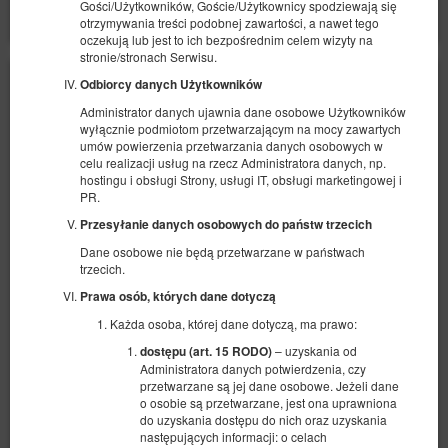
Gości/Użytkowników, Goście/Użytkownicy spodziewają się
otrzymywania treści podobnej zawartości, a nawet tego
oczekują lub jest to ich bezpośrednim celem wizyty na
stronie/stronach Serwisu.
Odbiorcy danych Użytkowników
Administrator danych ujawnia dane osobowe Użytkowników
wyłącznie podmiotom przetwarzającym na mocy zawartych
umów powierzenia przetwarzania danych osobowych w
celu realizacji usług na rzecz Administratora danych, np.
hostingu i obsługi Strony, usługi IT, obsługi marketingowej i
PR.
Przesyłanie danych osobowych do państw trzecich
Dane osobowe nie będą przetwarzane w państwach
trzecich.
Prawa osób, których dane dotyczą
Każda osoba, której dane dotyczą, ma prawo:
– uzyskania od
dostępu (art. 15 RODO)
Administratora danych potwierdzenia, czy
Apartament Romeo i Julia Spichrzowa
przetwarzane są jej dane osobowe. Jeżeli dane
o osobie są przetwarzane, jest ona uprawniona
Dostępna liczba: 1
do uzyskania dostępu do nich oraz uzyskania
2
2 osoby
pow. 27,00 m
1 sypialnia
następujących informacji: o celach