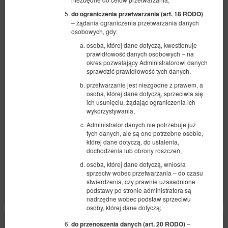
do ograniczenia przetwarzania (art. 18 RODO)
– żądania ograniczenia przetwarzania danych
osobowych, gdy:
osoba, której dane dotyczą, kwestionuje
prawidłowość danych osobowych – na
SeaShell Studio Przymorze
okres pozwalający Administratorowi danych
sprawdzić prawidłowość tych danych,
Dostępna liczba: 1
przetwarzanie jest niezgodne z prawem, a
2
4 osoby
pow. 30,00 m
1 sypialnia
osoba, której dane dotyczą, sprzeciwia się
2 sofy rozkładane (Sofa Bed)
ich usunięciu, żądając ograniczenia ich
wykorzystywania,
704,60 zł
Administrator danych nie potrzebuje już
tych danych, ale są one potrzebne osobie,
2 osoby / 1 noc
której dane dotyczą, do ustalenia,
dochodzenia lub obrony roszczeń,
Udostępnij
Szczegóły
Dostępność
osoba, której dane dotyczą, wniosła
sprzeciw wobec przetwarzania – do czasu
Pokaż oferty
stwierdzenia, czy prawnie uzasadnione
podstawy po stronie administratora są
nadrzędne wobec podstaw sprzeciwu
osoby, której dane dotyczą;
–
do przenoszenia danych (art. 20 RODO)