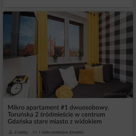
Rozwiązanie umowy następuje z zachowaniem
siedmiodniowego okresu wypowiedzenia.
Usługodawca może zastrzec, że ponowna rejestracja
Konta będzie wymagać zezwolenia Usługodawcy.
Zamknij
Mikro apartament #1 dwuosobowy.
Toruńska 2 śródmieście w centrum
Gdańska stare miasto z widokiem
2 osoby
1 łóżko podwójne (Double)