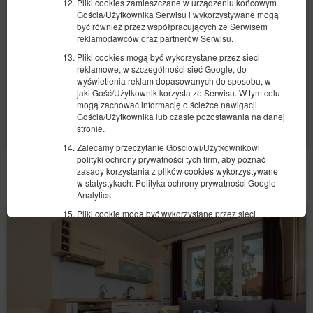
Pliki cookies zamieszczane w urządzeniu końcowym
Gościa/Użytkownika Serwisu i wykorzystywane mogą
1 236,58 zł
być również przez współpracujących ze Serwisem
reklamodawców oraz partnerów Serwisu.
2 osoby / 1 noc
Pliki cookies mogą być wykorzystane przez sieci
reklamowe, w szczególności sieć Google, do
Sprzątanie apartamentu 3 pokoje 250 zł
wyświetlenia reklam dopasowanych do sposobu, w
jaki Gość/Użytkownik korzysta ze Serwisu. W tym celu
Udostępnij
Szczegóły
Dostępność
mogą zachować informację o ścieżce nawigacji
Gościa/Użytkownika lub czasie pozostawania na danej
Pokaż oferty
stronie.
Zalecamy przeczytanie Gościowi/Użytkownikowi
polityki ochrony prywatności tych firm, aby poznać
zasady korzystania z plików cookies wykorzystywane
POZOSTAŁE OFERTY
w statystykach: Polityka ochrony prywatności Google
Analytics.
Pliki cookie mogą być wykorzystane przez sieci
reklamowe, w szczególności sieć Google, do
wyświetlenia reklam dopasowanych do sposobu, w
jaki Gość/ Użytkownik korzysta z Serwisu. W tym celu
mogą zachować informację o ścieżce nawigacji
użytkownika lub czasie pozostawania na danej stronie.
W zakresie informacji o preferencjach Gościach/
Użytkownika gromadzonych przez sieć reklamową