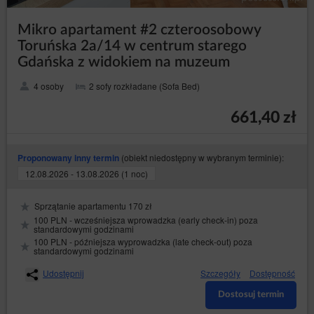
formularzu rejestracyjnym, że Gość/Użytkownik
zapoznał się z Regulaminem i w pełni akceptuje
Mikro apartament #2 czteroosobowy
wszystkie jego postanowienia.
Toruńska 2a/14 w centrum starego
W chwili nadania dostępu do Konta pomiędzy
Gdańska z widokiem na muzeum
Usługodawcą, a Gościem/Użytkownikiem zostaje
zawarta na czas nieokreślony umowa o świadczenie
4 osoby
2 sofy rozkładane (Sofa Bed)
usług drogą elektroniczną dotycząca Konta.
Rejestracja Konta na jednej ze stron Serwisu oznacza
661,40 zł
równocześnie rejestrację umożliwiającą dostęp do
pozostałych stron, pod którymi dostępny jest Serwis.
Gość/Użytkownik może wypowiedzieć umowę o
(obiekt niedostępny w wybranym terminie):
Proponowany inny termin
świadczenie usługi drogą elektroniczną w każdym
12.08.2026 - 13.08.2026 (1 noc)
czasie ze skutkiem natychmiastowym, informując o tym
Usługodawcę za pomocą wiadomości e-mail lub
pisemnie na adres Administratora danych, podany w
Sprzątanie apartamentu 170 zł
dziale I punkcie 2 niniejszej Polityki Prywatności i
100 PLN - wcześniejsza wprowadzka (early check-in) poza
Cookies.
standardowymi godzinami
Usługodawca ma prawo rozwiązać umowę o
100 PLN - późniejsza wyprowadzka (late check-out) poza
standardowymi godzinami
świadczenie usług dotyczącą Konta w przypadku
zaprzestania świadczenia lub przeniesienia usługi
Udostępnij
Szczegóły
Dostępność
Serwisu na osobę trzecią, naruszenia przez
Gościa/Użytkownika prawa lub postanowień
Dostosuj termin
Regulaminu, a także w przypadku braku aktywności
Gościa/Użytkownika przez okres 6 miesięcy.