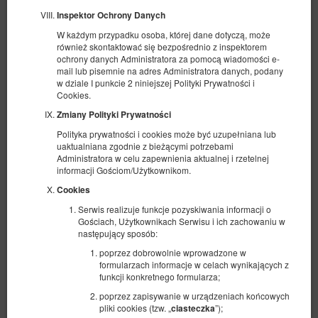
Inspektor Ochrony Danych
W każdym przypadku osoba, której dane dotyczą, może
również skontaktować się bezpośrednio z inspektorem
ochrony danych Administratora za pomocą wiadomości e-
mail lub pisemnie na adres Administratora danych, podany
w dziale I punkcie 2 niniejszej Polityki Prywatności i
Cookies.
Apartament z Ogródkiem
Zmiany Polityki Prywatności
Dostępna liczba: 1
Polityka prywatności i cookies może być uzupełniana lub
uaktualniana zgodnie z bieżącymi potrzebami
2
4 osoby
pow. 39,90 m
1 sypialnia
Administratora w celu zapewnienia aktualnej i rzetelnej
1 łóżko podwójne (Double), 1 sofa rozkładana (Sofa Bed)
informacji Gościom/Użytkownikom.
Cookies
734,60 zł
Serwis realizuje funkcje pozyskiwania informacji o
2 osoby / 1 noc
Gościach, Użytkownikach Serwisu i ich zachowaniu w
następujący sposób:
Sprzątanie apartamentów 2 pokoje 200 zł
poprzez dobrowolnie wprowadzone w
formularzach informacje w celach wynikających z
Udostępnij
Szczegóły
Dostępność
funkcji konkretnego formularza;
Pokaż oferty
poprzez zapisywanie w urządzeniach końcowych
pliki cookies (tzw. „
”);
ciasteczka