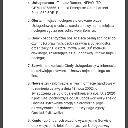
- Tomasz Burcon, INFIVO LTD,
Usługodawca
GB7011273656, Unit 10 Enterprise Court Farfield
Park, S63 5DB, Rotherham;
- miejsce noclegowe oferowane przez
Oferta
Usługodawcę w celu zawarcia umowy najmu miejsca
noclegowego za pośrednictwem Serwisu.
Pokój w wygodnej lokalizacji #2 Possession
- osoba fizyczna posiadająca pełną zdolność do
Gość
czynności prawnych, osoba prawna albo jednostka
Dostępna liczba: 1
1
organizacyjna, o której mowa w art. 33
kodeksu
2
2 osoby
pow. 8,00 m
1 sypialnia
cywilnego, zawierająca z Usługodawcą umowę najmu
noclegu;
1 sofa rozkładana (Sofa Bed)
- prezentacja Oferty Usługodawcy w Internecie,
Serwis
329,54 zł
umożliwiająca zawarcie Umowy najmu noclegu on-
line;
2 osoby / 1 noc
- informacje, w tym informacje handlowe w
Newsletter
rozumieniu ustawy z dnia 18 lipca 2002r. o
Sprzątanie pokoju 140 zł
świadczeniu usług drogą elektroniczną (Dz. U. z 2020
100 PLN - wcześniejsza wprowadzka (early check-in) poza
r. poz. 344) pochodzące od Usługodawcy wysyłane do
standardowymi godzinami
Gościa/Użytkownika drogą elektroniczną; jego
100 PLN - późniejsza wyprowadzka (late check-out) poza
otrzymywanie jest dobrowolne i wymaga zgody
standardowymi godzinami
Gościa/Użytkownika.
Udostępnij
Szczegóły
Dostępność
- zbiór danych przechowywanych w Serwisie
Konto
oraz w systemie teleinformatycznym Usługodawcy
Pokaż oferty