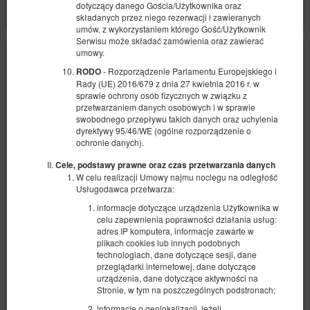
dotyczący danego Gościa/Użytkownika oraz
składanych przez niego rezerwacji i zawieranych
umów, z wykorzystaniem którego Gość/Użytkownik
Serwisu może składać zamówienia oraz zawierać
umowy.
- Rozporządzenie Parlamentu Europejskiego i
RODO
Rady (UE) 2016/679 z dnia 27 kwietnia 2016 r. w
sprawie ochrony osób fizycznych w związku z
przetwarzaniem danych osobowych i w sprawie
swobodnego przepływu takich danych oraz uchylenia
dyrektywy 95/46/WE (ogólne rozporządzenie o
ochronie danych).
Cele, podstawy prawne oraz czas przetwarzania danych
W celu realizacji Umowy najmu noclegu na odległość
Usługodawca przetwarza:
informacje dotyczące urządzenia Użytkownika w
celu zapewnienia poprawności działania usług:
adres IP komputera, informacje zawarte w
plikach cookies lub innych podobnych
technologiach, dane dotyczące sesji, dane
Pokój w wygodnej lokalizacji #5 Possession
przeglądarki internetowej, dane dotyczące
urządzenia, dane dotyczące aktywności na
Dostępna liczba: 1
Stronie, w tym na poszczególnych podstronach;
2
2 osoby
pow. 8,00 m
1 sypialnia
informacje o geolokalizacji, jeżeli