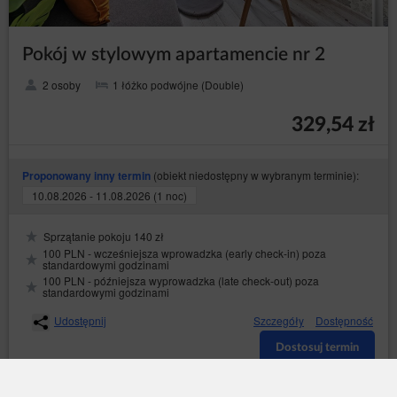
Pokój w stylowym apartamencie nr 2
2 osoby
1 łóżko podwójne (Double)
329,54 zł
(obiekt niedostępny w wybranym terminie):
Proponowany inny termin
10.08.2026 - 11.08.2026 (1 noc)
Sprzątanie pokoju 140 zł
100 PLN - wcześniejsza wprowadzka (early check-in) poza
standardowymi godzinami
100 PLN - późniejsza wyprowadzka (late check-out) poza
standardowymi godzinami
Udostępnij
Szczegóły
Dostępność
Dostosuj termin