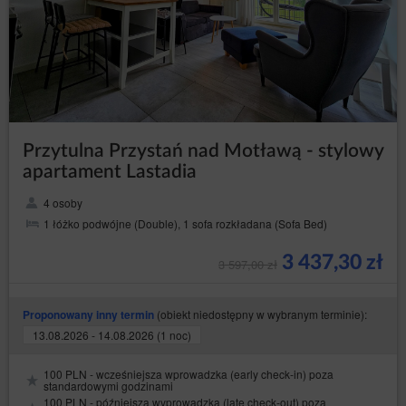
Przytulna Przystań nad Motławą - stylowy
apartament Lastadia
4 osoby
1 łóżko podwójne (Double), 1 sofa rozkładana (Sofa Bed)
3 437,30 zł
3 597,00 zł
(obiekt niedostępny w wybranym terminie):
Proponowany inny termin
13.08.2026 - 14.08.2026 (1 noc)
100 PLN - wcześniejsza wprowadzka (early check-in) poza
standardowymi godzinami
100 PLN - późniejsza wyprowadzka (late check-out) poza