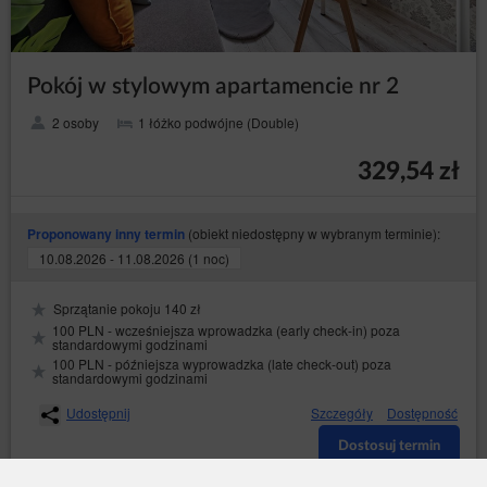
Pokój w stylowym apartamencie nr 2
2 osoby
1 łóżko podwójne (Double)
329,54 zł
(obiekt niedostępny w wybranym terminie):
Proponowany inny termin
10.08.2026 - 11.08.2026 (1 noc)
Sprzątanie pokoju 140 zł
100 PLN - wcześniejsza wprowadzka (early check-in) poza
standardowymi godzinami
100 PLN - późniejsza wyprowadzka (late check-out) poza
standardowymi godzinami
Udostępnij
Szczegóły
Dostępność
Dostosuj termin