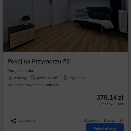
Pokój na Przymorzu #2
Dostępna liczba: 1
2
2 osoby
pow. 8,00 m
1 sypialnia
1 sofa rozkładana (Sofa Bed)
378,14 zł
2 osoby / 1 noc
Udostępnij
Szczegóły
Dostępność
Pokaż oferty