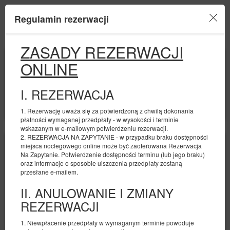
Regulamin rezerwacji
Menu
ZASADY REZERWACJI
POCZĄTEK
KONIEC
ONLINE
09
10
SIERPNIA
SIERPNIA
2026
2026
I. REZERWACJA
LICZBA OSÓB
2
FILTRY
1. Rezerwację uważa się za potwierdzoną z chwilą dokonania
płatności wymaganej przedpłaty - w wysokości i terminie
wskazanym w e-mailowym potwierdzeniu rezerwacji.
2. REZERWACJA NA ZAPYTANIE - w przypadku braku dostępności
miejsca noclegowego online może być zaoferowana Rezerwacja
Na Zapytanie. Potwierdzenie dostępności terminu (lub jego braku)
oraz informacje o sposobie uiszczenia przedpłaty zostaną
przesłane e-mailem.
II. ANULOWANIE I ZMIANY
REZERWACJI
1. Niewpłacenie przedpłaty w wymaganym terminie powoduje