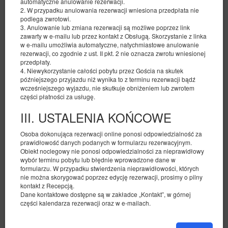
automatyczne anulowanie rezerwacji.
2. W przypadku anulowania rezerwacji wniesiona przedpłata nie
podlega zwrotowi.
3. Anulowanie lub zmiana rezerwacji są możliwe poprzez link
zawarty w e-mailu lub przez kontakt z Obsługą. Skorzystanie z linka
w e-mailu umożliwia automatyczne, natychmiastowe anulowanie
rezerwacji, co zgodnie z ust. II pkt. 2 nie oznacza zwrotu wniesionej
przedpłaty.
Pokój w wygodnej lokalizacji #2 Possession
4. Niewykorzystanie całości pobytu przez Gościa na skutek
późniejszego przyjazdu niż wynika to z terminu rezerwacji bądź
Dostępna liczba: 1
wcześniejszego wyjazdu, nie skutkuje obniżeniem lub zwrotem
2
2 osoby
pow. 8,00 m
1 sypialnia
części płatności za usługę.
1 sofa rozkładana (Sofa Bed)
III. USTALENIA KOŃCOWE
329,54 zł
Osoba dokonująca rezerwacji online ponosi odpowiedzialność za
2 osoby / 1 noc
prawidłowość danych podanych w formularzu rezerwacyjnym.
Obiekt noclegowy nie ponosi odpowiedzialności za nieprawidłowy
wybór terminu pobytu lub błędnie wprowadzone dane w
Sprzątanie pokoju 140 zł
formularzu. W przypadku stwierdzenia nieprawidłowości, których
100 PLN - wcześniejsza wprowadzka (early check-in) poza
standardowymi godzinami
nie można skorygować poprzez edycję rezerwacji, prosimy o pilny
kontakt z Recepcją.
100 PLN - późniejsza wyprowadzka (late check-out) poza
standardowymi godzinami
Dane kontaktowe dostępne są w zakładce „Kontakt”, w górnej
części kalendarza rezerwacji oraz w e-mailach.
Udostępnij
Szczegóły
Dostępność
Pokaż oferty