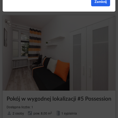
Zamknij
Pokój w wygodnej lokalizacji #5 Possession
Dostępna liczba: 1
2
2 osoby
pow. 8,00 m
1 sypialnia