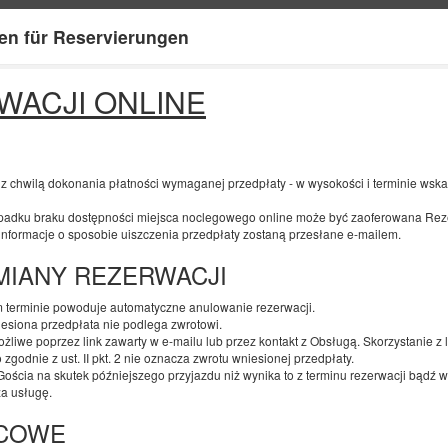
en für Reservierungen
Informationen über uns
Ihr Kont
WACJI ONLINE
ENDE
ANZAHL DER PERSONEN
2
10
AUGUST
2026
PERS.
 z chwilą dokonania płatności wymaganej przedpłaty - w wysokości i terminie ws
ku braku dostępności miejsca noclegowego online może być zaoferowana Reze
 informacje o sposobie uiszczenia przedpłaty zostaną przesłane e-mailem.
Geben Sie Ihre Reservierung an
Bestätigen Sie Ihre Reservierung
ZMIANY REZERWACJI
Zimmer in günstiger Lage #2 Possession
 terminie powoduje automatyczne anulowanie rezerwacji.
esiona przedpłata nie podlega zwrotowi.
Verfügbare Nummer: 1
żliwe poprzez link zawarty w e-mailu lub przez kontakt z Obsługą. Skorzystanie z
godnie z ust. II pkt. 2 nie oznacza zwrotu wniesionej przedpłaty.
2
2 Personen
Größe 8,00 m
1 Schlafzimmer
Gościa na skutek późniejszego przyjazdu niż wynika to z terminu rezerwacji bądź 
1 Ausklappbares Sofa
za usługę.
ŃCOWE
Zimmer aufräumen 140 zł
100 PLN - Früher Check-in außerha