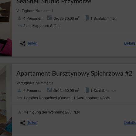
SeaShell Studio Przymorze
Verfügbare Nummer: 1
2
4 Personen
Größe 30,00 m
1 Schlafzimmer
2 ausklappbare Sofas
Teilen
Details
Apartament Bursztynowy Spichrzowa #2
Verfügbare Nummer: 1
2
4 Personen
Größe 60,00 m
1 Schlafzimmer
1 großes Doppelbett (Queen), 1 Ausklappbares Sofa
Reinigung der Wohnung 200 PLN
Teilen
Details