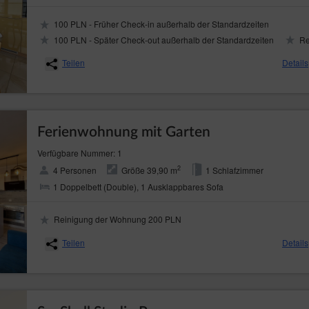
100 PLN - Früher Check-in außerhalb der Standardzeiten
100 PLN - Später Check-out außerhalb der Standardzeiten
Re
Teilen
Details
Ferienwohnung mit Garten
Verfügbare Nummer: 1
2
4 Personen
Größe 39,90 m
1 Schlafzimmer
1 Doppelbett (Double), 1 Ausklappbares Sofa
Reinigung der Wohnung 200 PLN
Teilen
Details