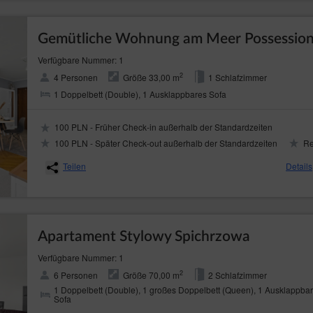
Gemütliche Wohnung am Meer Possessio
Verfügbare Nummer: 1
2
4 Personen
Größe 33,00 m
1 Schlafzimmer
1 Doppelbett (Double), 1 Ausklappbares Sofa
100 PLN - Früher Check-in außerhalb der Standardzeiten
100 PLN - Später Check-out außerhalb der Standardzeiten
Re
Teilen
Details
Apartament Stylowy Spichrzowa
Verfügbare Nummer: 1
2
6 Personen
Größe 70,00 m
2 Schlafzimmer
1 Doppelbett (Double), 1 großes Doppelbett (Queen), 1 Ausklappba
Sofa