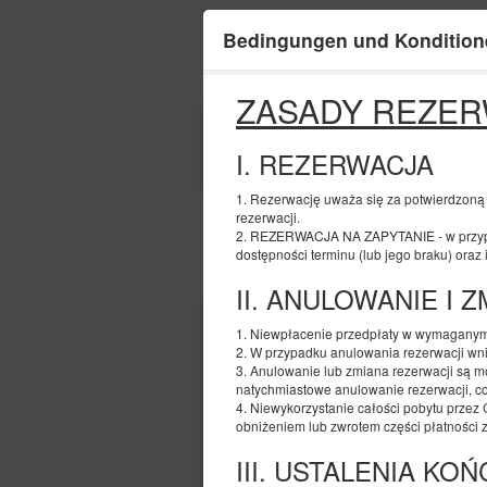
Bedingungen und Kondition
ZASADY REZER
ANFANG
09
I. REZERWACJA
AUGUST
2026
1. Rezerwację uważa się za potwierdzoną
rezerwacji.
2. REZERWACJA NA ZAPYTANIE - w przypad
dostępności terminu (lub jego braku) oraz
Wählen Sie ein Angebot
II. ANULOWANIE I 
1. Niewpłacenie przedpłaty w wymaganym
2. W przypadku anulowania rezerwacji wni
3. Anulowanie lub zmiana rezerwacji są mo
natychmiastowe anulowanie rezerwacji, co z
4. Niewykorzystanie całości pobytu przez 
obniżeniem lub zwrotem części płatności 
III. USTALENIA KO