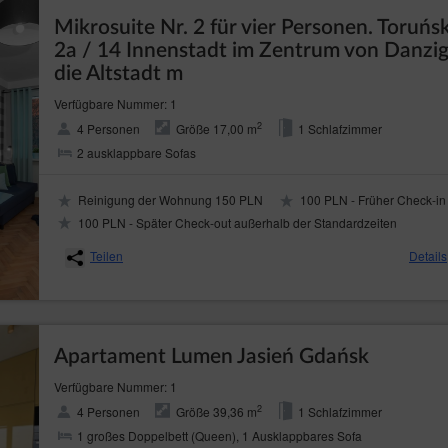
Mikrosuite Nr. 2 für vier Personen. Toruńs
2a / 14 Innenstadt im Zentrum von Danzi
die Altstadt m
Verfügbare Nummer: 1
2
4 Personen
Größe 17,00 m
1 Schlafzimmer
2 ausklappbare Sofas
Reinigung der Wohnung 150 PLN
100 PLN - Früher Check-in
100 PLN - Später Check-out außerhalb der Standardzeiten
Teilen
Details
Apartament Lumen Jasień Gdańsk
Verfügbare Nummer: 1
2
4 Personen
Größe 39,36 m
1 Schlafzimmer
1 großes Doppelbett (Queen), 1 Ausklappbares Sofa