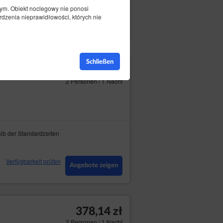
ym. Obiekt noclegowy nie ponosi
dzenia nieprawidłowości, których nie
Verfügbarkeit prüfen
Angebote zeigen
Schließen
329,54 zł
2 Personen / 1 Nacht
lb der Standardzeiten
Verfügbarkeit prüfen
Angebote zeigen
378,14 zł
2 Personen / 1 Nacht