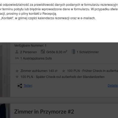
100 PLN - Später Check-out außerhalb der Standardzeiten
si odpowiedzialność za prawidłowość danych podanych w formularzu rezerwacyjn
 terminu pobytu lub błędnie wprowadzone dane w formularzu. W przypadku stwier
Teilen
Details
ji, prosimy o pilny kontakt z Recepcją.
Kontakt”, w górnej części kalendarza rezerwacji oraz w e-mailach.
Zimmer in günstiger Lage #5 Possession
Verfügbare Nummer: 1
2
2 Personen
Größe 8,00 m
1 Schlafzimmer
1 Ausklappbares Sofa
Zimmer aufräumen 140 zł
100 PLN - Früher Check-in außerha
100 PLN - Später Check-out außerhalb der Standardzeiten
Teilen
Details
Zimmer in Przymorze #2