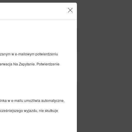
o und Ihre Reservierungen
DE
zł
|
FILTER
kazanym w e-mailowym potwierdzeniu
rwacja Na Zapytanie. Potwierdzenie
Bezahlen für
329,54 zł
2 Personen / 1 Nacht
 linka w e-mailu umożliwia automatyczne,
wcześniejszego wyjazdu, nie skutkuje
lb der Standardzeiten